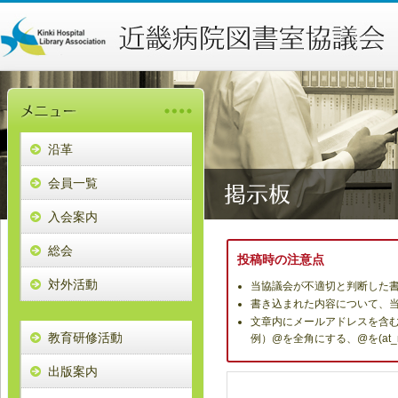
沿革
会員一覧
入会案内
総会
投稿時の注意点
対外活動
当協議会が不適切と判断した
書き込まれた内容について、
文章内にメールアドレスを含
教育研修活動
例）@を全角にする、@を(at
出版案内