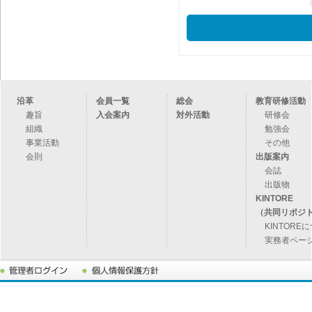
沿革
会員一覧
総会
教育研修活動
趣旨
入会案内
対外活動
研修会
組織
勉強会
事業活動
その他
会則
出版案内
会誌
出版物
KINTORE
（共同リポジ
KINTORE
実務者ペー