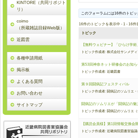
KINTORE（共同リポジト
リ）
このフォーラムには16件のトピック、
coimo
16件のトピックを表示中 - 1 - 16件
（所蔵雑誌目録Web版）
トピック
近図雲
【無料ウェビナー】「ひらけ学術
トピック作成者: 株式会社サンメディ
各種申請用紙
第53回神奈ネット研修会のお知ら
掲示板
トピック作成者: 近畿図書
よくある質問
第９回闘病記フェスティバル
トピック作成者: 闘病記のソムリエ
お問い合わせ
闘病記のソムリエが「闘病記の魅
サイトマップ
トピック作成者: 闘病記のソムリエ
【購読会員様】第1回情報交換会
トピック作成者: 近畿病院図書室協